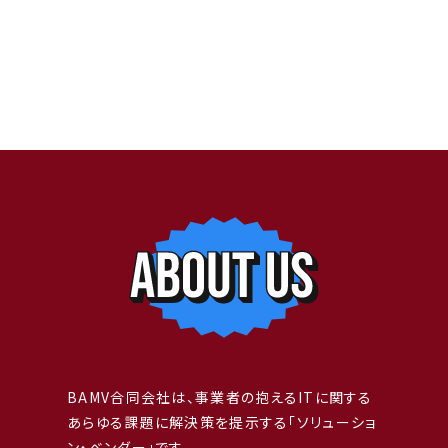
BAMVではエンジニア／ITコンサルタント志望者を募集しています。
未経験者枠もあり。
BAMV合同会社は、事業者の抱えるITに関する
面談応募はメールや各種SNSのDMでもOK。応募しやすい方法で連
あらゆる課題に解決策を提示する「ソリューショ
絡ください。
ン・ベンダー」です。