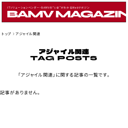
ITソリューションベンダー・BAMVの“いま”がわかるWebマガジン
トップ
アジャイル関連
アジャイル関連
CATEGORY
記事一覧
「アジャイル関連」に関する記事の一覧です。
お知らせ
採用・イベント情報
案件情報
記事がありません。
TAGS
BAMVに発注を考えた人向け
IT業界経験者向け
アジャイル関連