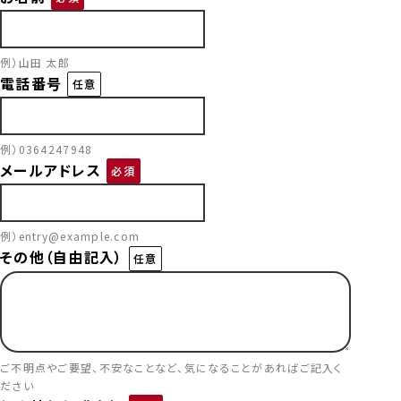
例）山田 太郎
電話番号
任意
例）0364247948
メールアドレス
必須
例）entry@example.com
その他（自由記入）
任意
ご不明点やご要望、不安なことなど、気になることがあればご記入く
ださい