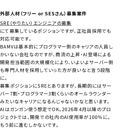
ネタ
応募先検討 BAMV調査中の人
最初の方に見といてほしい記事
外部人材（フリー or SESさん）募集案件
寺野の業界研究
就活学生向け
SRE（やりたい）エンジニアの募集
転職市場・キャリアについて考察
にて募集しているポジションですが、正社員採用でも
対応可能です。
COMPANY
BAMVは基本的にプログラマー側のキャリアの人員し
かいない会社なのですが、商流の上昇・AI登場による
会社概要
お問い合わせ
開発担当範囲の大規模化により、いよいよサーバー側
コーポレートサイト
も専門人材を採用していった方が良いなと言う段階
に。
募集ポジションにSREとありますが、長期的にはサー
JOIN US!
バー7割・プログラマー3割くらいのオールラウンダー
みたいなキャリアになるんじゃないかなと思います。
BAMVへの面談申込みはメールや各種SNSのDMでも
AIはガンガン使う想定でOK。2026年4月以降のプロ
OK。カジュアルにご応募ください。
ジェクトでは、開発での社内のAI使用率が100％に。
もう前に進むしかないです。