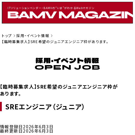
ITソリューションベンダー・BAMVの“いま”がわかるWebマガジン
トップ
採用・イベント情報
【臨時募集求人】SRE希望のジュニアエンジニア枠があります。
採用・イベント情報
CATEGORY
記事一覧
お知らせ
採用・イベント情報
【臨時募集求人】SRE希望のジュニアエンジニア枠が
案件情報
あります。
SREエンジニア（ジュニア）
TAGS
BAMVに発注を考えた人向け
情報登録日
2026年6月3日
IT業界経験者向け
最終更新日
2026年6月3日
アジャイル関連