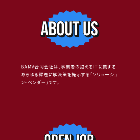
BAMVではエンジニア／ITコンサルタント志望者を募集しています。
未経験者枠もあり。
BAMV合同会社は、事業者の抱えるITに関する
面談応募はメールや各種SNSのDMでもOK。応募しやすい方法で連
あらゆる課題に解決策を提示する「ソリューショ
絡ください。
ン・ベンダー」です。