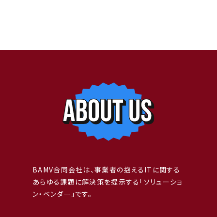
BAMVではエンジニア／ITコンサルタント志望者を募集しています。
未経験者枠もあり。
BAMV合同会社は、事業者の抱えるITに関する
面談応募はメールや各種SNSのDMでもOK。応募しやすい方法で連
あらゆる課題に解決策を提示する「ソリューショ
絡ください。
ン・ベンダー」です。