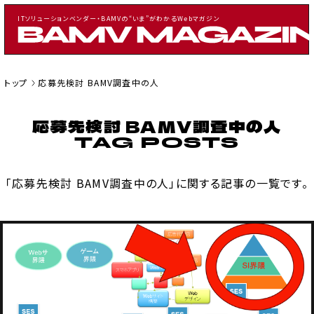
ITソリューションベンダー・BAMVの“いま”がわかるWebマガジン
トップ
応募先検討 BAMV調査中の人
応募先検討 BAMV調査中の人
CATEGORY
記事一覧
「応募先検討 BAMV調査中の人」に関する記事の一覧です。
お知らせ
採用・イベント情報
案件情報
TAGS
BAMVに発注を考えた人向け
IT業界経験者向け
アジャイル関連