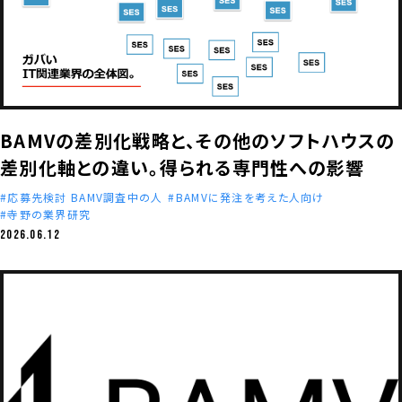
ネタ
応募先検討 BAMV調査中の人
最初の方に見といてほしい記事
寺野の業界研究
就活学生向け
転職市場・キャリアについて考察
COMPANY
BAMVの差別化戦略と、その他のソフトハウスの
差別化軸との違い。得られる専門性への影響
会社概要
お問い合わせ
応募先検討 BAMV調査中の人
BAMVに発注を考えた人向け
コーポレートサイト
寺野の業界研究
2026.06.12
JOIN US!
BAMVへの面談申込みはメールや各種SNSのDMでも
OK。カジュアルにご応募ください。