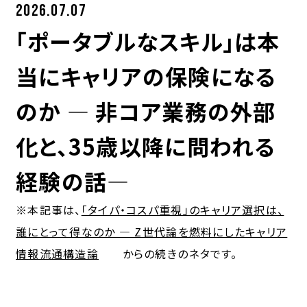
ネタ
2026.07.07
応募先検討 BAMV調査中の人
最初の方に見といてほしい記事
「ポータブルなスキル」は本
寺野の業界研究
就活学生向け
転職市場・キャリアについて考察
当にキャリアの保険になる
COMPANY
のか ― 非コア業務の外部
会社概要
化と、35歳以降に問われる
お問い合わせ
コーポレートサイト
経験の話―
※本記事は、
「タイパ・コスパ重視」のキャリア選択は、
JOIN US!
誰にとって得なのか ― Z世代論を燃料にしたキャリア
BAMVへの面談申込みはメールや各種SNSのDMでも
情報流通構造論
からの続きのネタです。
OK。カジュアルにご応募ください。