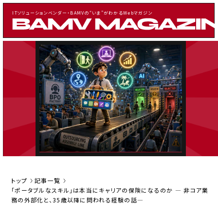
ITソリューションベンダー・BAMVの“いま”がわかるWebマガジン
CATEGORY
記事一覧
お知らせ
採用・イベント情報
案件情報
TAGS
トップ
記事一覧
「ポータブルなスキル」は本当にキャリアの保険になるのか ― 非コア業
BAMVに発注を考えた人向け
務の外部化と、35歳以降に問われる経験の話―
IT業界経験者向け
アジャイル関連