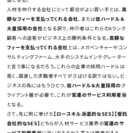
人材を仲介する会社にとって都合がよい買い手
とは、
高
額なフィーを支払ってくれる会社
、または
低ハードル＆
大量採用の会社
となる訳で、仲介者はこれらのAランク
顧客への送客がビジネス上の勝利条件となる。
高額な
フィーを支払ってくれる会社
とは、メガベンチャーやコン
サルティングファーム、大手のシステムインテグレーター
と言う事になるだろう。これらの企業の採用ハードルは
高く、調達した求職者すべてがさばける訳ではない。ビ
ジネスの為にはもうひとつ、
低ハードル＆大量採用の
ク
ライアント層が必要で、これが
常連のサービス利用者
層
となる。
さて、先に例に挙げた
【ロースキル派遣的なSES】【受託
会社的なSES】
どちらが人材サービス業界の
常連のサ
ービス利用者
層に近いだろうか？ 答えは簡単だろう。