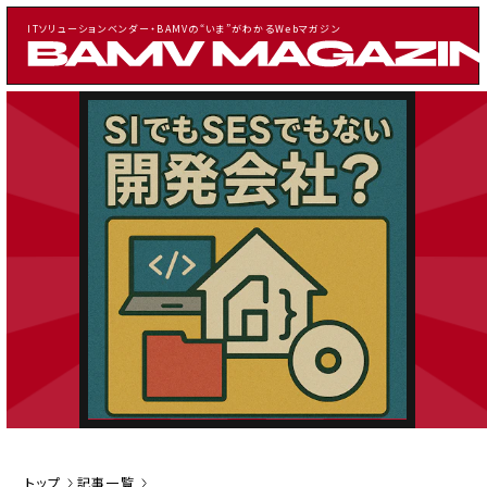
ITソリューションベンダー・BAMVの“いま”がわかるWebマガジン
CATEGORY
記事一覧
お知らせ
採用・イベント情報
案件情報
TAGS
BAMVに発注を考えた人向け
IT業界経験者向け
アジャイル関連
トップ
記事一覧