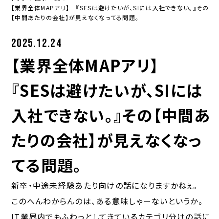
ネタ
【業界全体MAPアリ】 『SESは避けたいが、SIには入社できない。』その
応募先検討 BAMV調査中の人
最初の方に見といてほしい記事
【中間あたりの会社】が見えなくなってる問題。
寺野の業界研究
就活学生向け
転職市場・キャリアについて考察
2025.12.24
【業界全体MAPアリ】
COMPANY
『SESは避けたいが、SIには
会社概要
お問い合わせ
コーポレートサイト
入社できない。』その【中間あ
たりの会社】が見えなくなっ
JOIN US!
てる問題。
BAMVへの面談申込みはメールや各種SNSのDMでも
新卒・中途未経験あたり向けの話になりますかねぇ。
OK。カジュアルにご応募ください。
このへんわからんのは、ある意味しゃーないというか。
IT業界内でもふわっとしてきているカテゴリ分けの話に