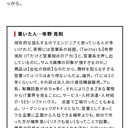
っから。
書いた人…
寺野 克則
技術的な話もするのでエンジニアと思っている人が多
いけれど、実際には営業系の経歴。（Twitterも【寺野
克則（ITだけど営業視点のアカ）】と、営業系を押し出
しているのに。サムネ画像の印象が強すぎるのか。）
商品は【会社の技術】なのだから、商材を知らなすぎる
営業ってふつうはあり得ないんだよ。論外。 ITには２０
年くらいいて、その前は法人向け通信機器販売。アレ
系。 転職回数がめちゃ多く、それによりさまざまな業態
からIT業界を見ることに。サービス・人材派遣・人材紹
介・SES・ソフトハウス。 派遣で工場行ったこともある
よ。 リーマンショックがトドメとなり、営業としてまっと
うな企業に正面から入社できる確率よりも、自分で作
った方が確率高い(リスクも低い)なってことで起業。